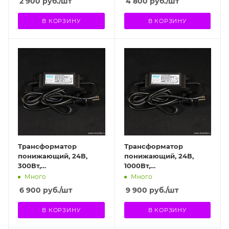
2 900
руб.
/шт
4 800
руб.
/шт
В КОРЗИНУ
В КОРЗИНУ
Трансформатор
Трансформатор
понижающий, 24В,
понижающий, 24В,
300Вт,
1000Вт,
влагозащищенный
влагозащищенный
Много
Много
6 900
руб.
/шт
9 900
руб.
/шт
В КОРЗИНУ
В КОРЗИНУ