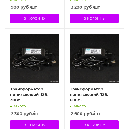
900
руб.
/шт
3 200
руб.
/шт
В КОРЗИНУ
В КОРЗИНУ
Трансформатор
Трансформатор
понижающий, 12В,
понижающий, 12В,
30Вт,
60Вт,
влагозащищенный
влагозащищенный
Много
Много
2 300
руб.
/шт
2 600
руб.
/шт
В КОРЗИНУ
В КОРЗИНУ