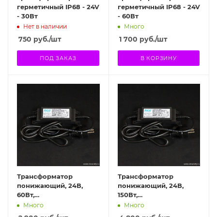
герметичный IP68 - 24V
герметичный IP68 - 24V
- 30Вт
- 60Вт
Нет в наличии
Много
750
руб.
/шт
1 700
руб.
/шт
ПОД ЗАКАЗ
В КОРЗИНУ
Трансформатор
Трансформатор
понижающий, 24В,
понижающий, 24В,
60Вт,
150Вт,
влагозащищенный
влагозащищенный
Много
Много