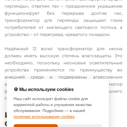
гирлянды», ответим так – праздничное украшение
функционирует без перерыва долгие час,
трансформатор для гирлянды защищает глаза
потребителей от мигающего светового потока, а
устройство – от перегрева, чреватого пожаром.
Надёжный 12 вольт трансформатор для неона
должен иметь высокую степень влагозащиты. Это
необходимо, поскольку неоновые осветительные
устройства применяются по преимуществу во
внешней среде и подвержены агрессивным
атмосферным воздействиям. Но и трансформатор
🍪 Мы используем cookies
для светодиодной ленты 12 вольт домашнего
применения лучше надёжно защитить от пыли.
Наш сайт использует файлы cookie для
корректной работы и улучшения качества
обслуживания. Подробнее — в нашей
Интернет магазин Diod
политике использования cookies
.
City – богатый выбор