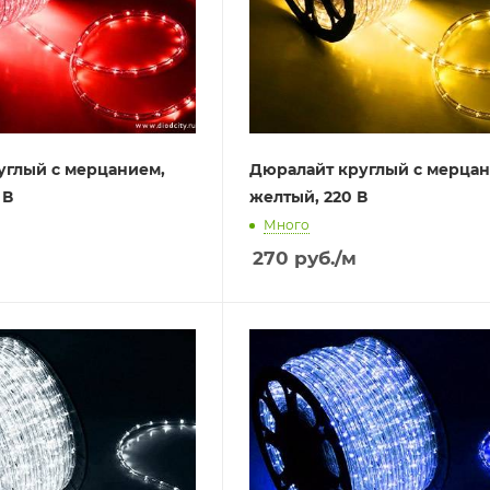
углый с мерцанием,
Дюралайт круглый с мерцан
 В
желтый, 220 В
Много
270
руб.
/м