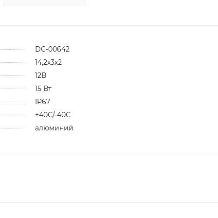
DC-00642
14,2х3х2
12В
15 Вт
IP67
+40С/-40С
алюминий