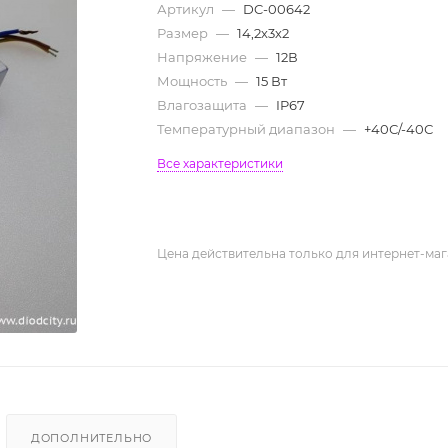
Артикул
—
DC-00642
Размер
—
14,2х3х2
Напряжение
—
12В
Мощность
—
15 Вт
Влагозащита
—
IP67
Температурный диапазон
—
+40С/-40С
Все характеристики
Цена действительна только для интернет-маг
ДОПОЛНИТЕЛЬНО