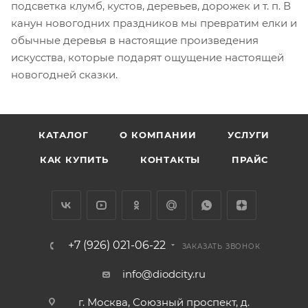
подсветка клумб, кустов, деревьев, дорожек и т. п. В
канун новогодних праздников мы превратим елки и
обычные деревья в настоящие произведения
искусства, которые подарят ощущение настоящей
новогодней сказки.
КАТАЛОГ
О КОМПАНИИ
УСЛУГИ
КАК КУПИТЬ
КОНТАКТЫ
ПРАЙС
+7 (926) 021-06-22
ЗАКАЗАТЬ ЗВОНОК
info@diodcity.ru
г. Москва, Союзный проспект, д.