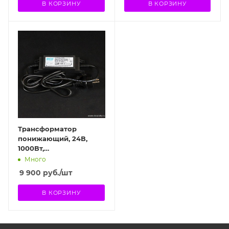
В КОРЗИНУ
В КОРЗИНУ
Трансформатор
понижающий, 24В,
1000Вт,
влагозащищенный
Много
9 900
руб.
/шт
В КОРЗИНУ