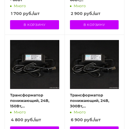
влагозащищенный
Много
Много
1 700
руб.
/шт
2 900
руб.
/шт
В КОРЗИНУ
В КОРЗИНУ
Трансформатор
Трансформатор
понижающий, 24В,
понижающий, 24В,
150Вт,
300Вт,
влагозащищенный
влагозащищенный
Много
Много
4 800
руб.
/шт
6 900
руб.
/шт