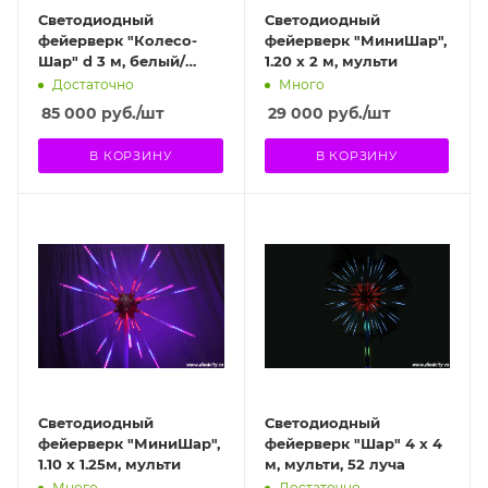
Светодиодный
Светодиодный
фейерверк "Колесо-
фейерверк "МиниШар",
Шар" d 3 м, белый/
1.20 х 2 м, мульти
красный
Достаточно
Много
85 000
руб.
/шт
29 000
руб.
/шт
В КОРЗИНУ
В КОРЗИНУ
Светодиодный
Светодиодный
фейерверк "МиниШар",
фейерверк "Шар" 4 х 4
1.10 х 1.25м, мульти
м, мульти, 52 луча
Много
Достаточно