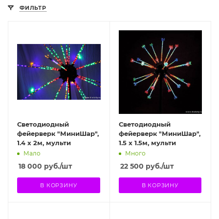
ФИЛЬТР
Светодиодный
Светодиодный
фейерверк "МиниШар",
фейерверк "МиниШар",
1.4 х 2м, мульти
1.5 х 1.5м, мульти
Мало
Много
18 000
руб.
/шт
22 500
руб.
/шт
В КОРЗИНУ
В КОРЗИНУ