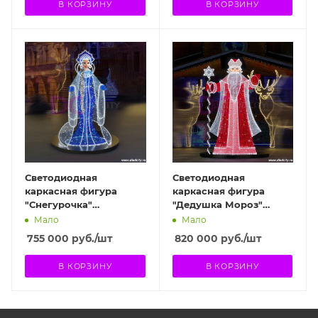
В КОРЗИНУ
В КОРЗИНУ
Светодиодная
Светодиодная
каркасная фигура
каркасная фигура
"Снегурочка"
"Дедушка Мороз"
270х160х160 см
270х170х170 см
Мало
Мало
755 000
руб.
/шт
820 000
руб.
/шт
В КОРЗИНУ
В КОРЗИНУ