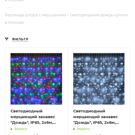
—
Гирлянда штора с мерцанием – светодиодный дождь купить
в Москве
ФИЛЬТР
Светодиодный
Светодиодный
мерцающий занавес
мерцающий занавес
"Дождь", IP65, 2x6м,
"Дождь", IP65, 2x6м,
мультиколор
белый
Много
Много