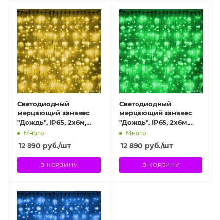
Светодиодный
Светодиодный
мерцающий занавес
мерцающий занавес
"Дождь", IP65, 2x6м,
"Дождь", IP65, 2x6м,
желтый
зеленый
Много
Много
12 890
руб.
/шт
12 890
руб.
/шт
В КОРЗИНУ
В КОРЗИНУ