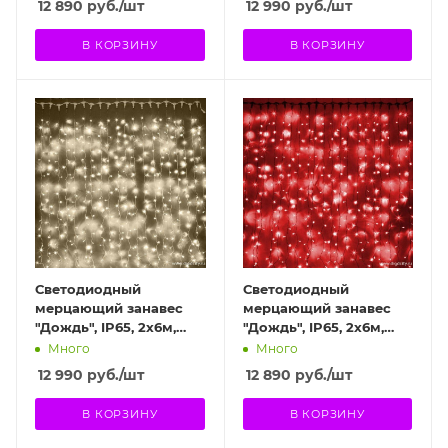
12 890
руб.
/шт
12 990
руб.
/шт
В КОРЗИНУ
В КОРЗИНУ
Светодиодный
Светодиодный
мерцающий занавес
мерцающий занавес
"Дождь", IP65, 2x6м,
"Дождь", IP65, 2x6м,
теплый белый
красный
Много
Много
12 990
руб.
/шт
12 890
руб.
/шт
В КОРЗИНУ
В КОРЗИНУ