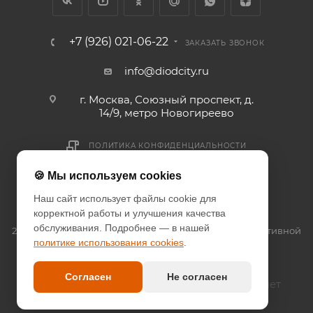
+7 (926) 021-06-22
ЗАКАЗАТЬ ЗВОНОК
info@diodcity.ru
г. Москва, Союзный проспект, д.
14/9, метро Новогиреево
ПОЛИТИКА КОНФИДЕНЦИАЛЬНОСТИ
ПОЛИТИКА COOKIES
🍪 Мы используем cookies
ДОГОВОР-ОФЕРТА
Наш сайт использует файлы cookie для
корректной работы и улучшения качества
обслуживания. Подробнее — в нашей
2026 © since 2013 DIODcity - интернет-магазин декоративной
политике использования cookies
.
светотехники
Согласен
Не согласен
Оплата наличными и безналичный расчет