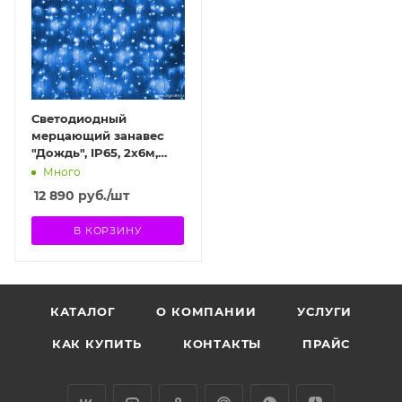
Светодиодный
мерцающий занавес
"Дождь", IP65, 2x6м,
синий
Много
12 890
руб.
/шт
В КОРЗИНУ
КАТАЛОГ
О КОМПАНИИ
УСЛУГИ
КАК КУПИТЬ
КОНТАКТЫ
ПРАЙС