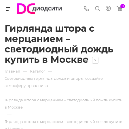
0
Гирлянда штора с
мерцанием –
светодиодный дождь
купить в Москве
7
—
—
Главная
Каталог
Светодиодные гирлянды дождь и шторы: создайте
атмосферу праздника
—
Гирлянда штора с мерцанием – светодиодный дождь купить
в Москве
—
Гирлянда штора с мерцанием – светодиодный дождь купить
в Москве