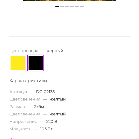
Цвет провода
—
черный
Характеристики
Артикул
—
DC-02135
Цвет свечения
—
желтый
Размер
—
2х6м
Цвет свечения
—
желтый
Напряжение
—
220 В
Мощность
—
105 Вт