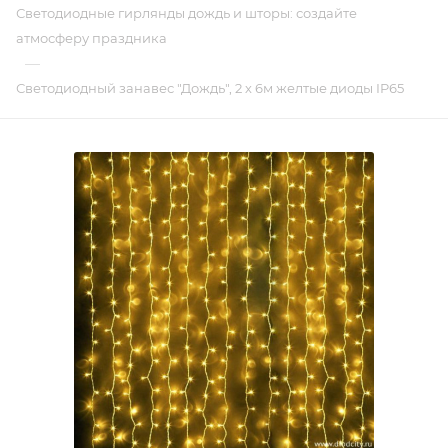
Светодиодные гирлянды дождь и шторы: создайте
атмосферу праздника
—
Светодиодный занавес "Дождь", 2 х 6м желтые диоды IP65