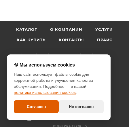
КАТАЛОГ
О КОМПАНИИ
УСЛУГИ
КАК КУПИТЬ
КОНТАКТЫ
ПРАЙС
🍪 Мы используем cookies
Наш сайт использует файлы cookie для
+7 (926) 021-06-22
ЗАКАЗАТЬ ЗВОНОК
корректной работы и улучшения качества
обслуживания. Подробнее — в нашей
info@diodcity.ru
политике использования cookies
.
г. Москва, Союзный проспект, д.
14/9, метро Новогиреево
Согласен
Не согласен
ПОЛИТИКА КОНФИДЕНЦИАЛЬНОСТИ
ПОЛИТИКА COOKIES