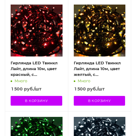
Гирлянда LED Твинкл
Гирлянда LED Твинкл
Лайт, длина 10м, цвет
Лайт, длина 10м, цвет
красный, с
желтый, с
контроллером
контроллером
Много
Много
1 500
руб.
/шт
1 500
руб.
/шт
В КОРЗИНУ
В КОРЗИНУ