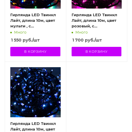
Гирлянда LED Твинкл
Гирлянда LED Твинкл
Лайт, длина 10м, цвет
Лайт, длина 10м, цвет
мульти , с
розовый, с
контроллером
контроллером
Много
Много
1 550
руб.
/шт
1 700
руб.
/шт
В КОРЗИНУ
В КОРЗИНУ
Гирлянда LED Твинкл
Лайт, длина 10м, цвет