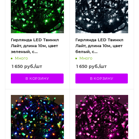
Гирлянда LED Твинкл
Гирлянда LED Твинкл
Лайт, длина 10м, цвет
Лайт, длина 10м, цвет
зеленый, с
белый, с
контроллером
контроллером
Много
Много
1 650
руб.
/шт
1 650
руб.
/шт
В КОРЗИНУ
В КОРЗИНУ