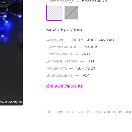
Цвет провода
—
прозрачный
Характеристики
Артикул
—
DC-RL-S10CF-24V-B/В
Цвет свечения
—
синий
Напряжение
—
24 В
Длина в метрах
—
10 м
Мощность
—
4,8 - 7,2 Вт
Влагозащита
—
IP54
Все характеристики
Цена действительна только для интернет-маг