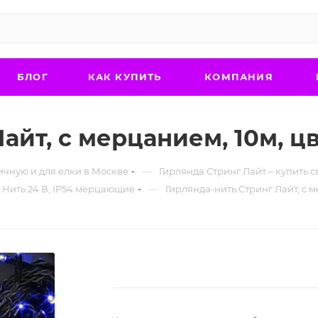
БЛОГ
КАК КУПИТЬ
КОМПАНИЯ
айт, с мерцанием, 10м, ц
—
ичную и для елки в Москве
Гирлянда Стринг Лайт – купить 
—
 Нить 24 В, IP54 мерцающие
Гирлянда-нить Стринг Лайт, с м