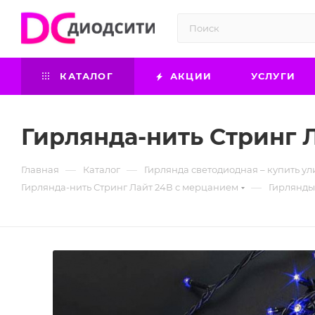
КАТАЛОГ
АКЦИИ
УСЛУГИ
Гирлянда-нить Стринг Л
—
—
Главная
Каталог
Гирлянда светодиодная – купить ул
—
Гирлянда-нить Стринг Лайт 24В с мерцанием
Гирлянды