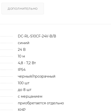
ДОПОЛНИТЕЛЬНО
DC-RL-S10CF-24V-B/В
синий
24 В
10 м
4,8 - 7,2 Вт
IP54
черный/прозрачный
100 шт
до 8 шт
с мерцанием
приобретается отдельно
КНР