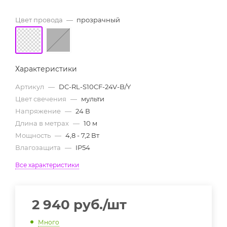
Цвет провода
—
прозрачный
Характеристики
Артикул
—
DC-RL-S10CF-24V-B/Y
Цвет свечения
—
мульти
Напряжение
—
24 В
Длина в метрах
—
10 м
Мощность
—
4,8 - 7,2 Вт
Влагозащита
—
IP54
Все характеристики
2 940
руб.
/шт
Много