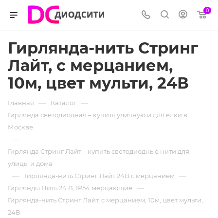
0
Гирлянда-нить Стринг
Лайт, с мерцанием,
10м, цвет мульти, 24В
—
—
Главная
Каталог
Гирлянда светодиодная – купить уличную и для елки в
Москве
—
Гирлянда Стринг Лайт – купить светодиодные нити для
улицы и дома
—
—
Гирлянда-нить Стринг Лайт 24В с мерцанием
—
Гирлянды Нить 24 В, IP54 мерцающие
Гирлянда-нить Стринг Лайт, с мерцанием, 10м, цвет мульти,
24В