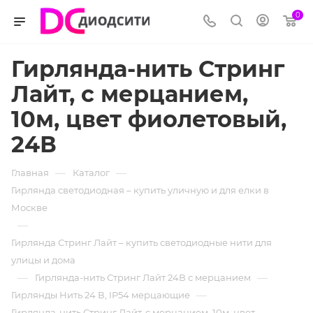
0
Гирлянда-нить Стринг
Лайт, с мерцанием,
10м, цвет фиолетовый,
24В
—
—
Главная
Каталог
Гирлянда светодиодная – купить уличную и для елки в
Москве
—
Гирлянда Стринг Лайт – купить светодиодные нити для
улицы и дома
—
—
Гирлянда-нить Стринг Лайт 24В с мерцанием
—
Гирлянды Нить 24 В, IP54 мерцающие
Гирлянда-нить Стринг Лайт, с мерцанием, 10м, цвет