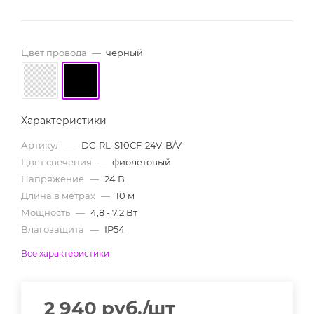
Цвет провода
—
черный
Характеристики
Артикул
—
DC-RL-S10CF-24V-B/V
Цвет свечения
—
фиолетовый
Напряжение
—
24 В
Длина в метрах
—
10 м
Мощность
—
4,8 - 7,2 Вт
Влагозащита
—
IP54
Все характеристики
2 940
руб.
/шт