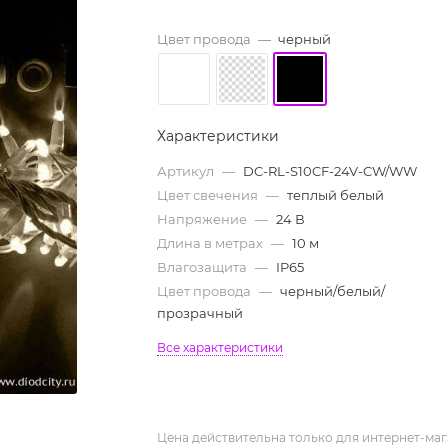
Цвет провода
—
черный
Характеристики
Артикул
—
DC-RL-S10CF-24V-CW/WW
Цвет свечения
—
теплый белый
Напряжение
—
24 В
Длина в метрах
—
10 м
Влагозащита
—
IP65
Цвет провода
—
черный/белый/
прозрачный
Все характеристики
Цена действительна только для интернет-маг