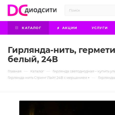
КАТАЛОГ
АКЦИИ
УСЛУГИ
Гирлянда-нить, гермети
белый, 24В
—
—
Главная
Каталог
Гирлянда светодиодная – купить ул
—
Гирлянда-нить Стринг Лайт 24В с мерцанием
Гирлянды