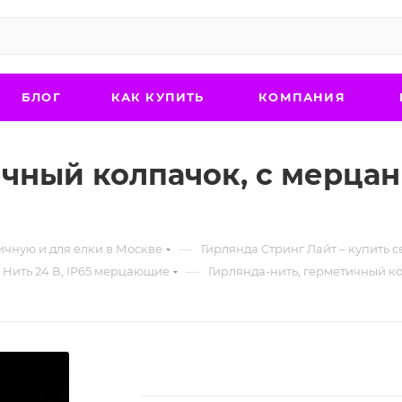
БЛОГ
КАК КУПИТЬ
КОМПАНИЯ
чный колпачок, с мерцан
—
ичную и для елки в Москве
Гирлянда Стринг Лайт – купить 
—
 Нить 24 В, IP65 мерцающие
Гирлянда-нить, герметичный ко