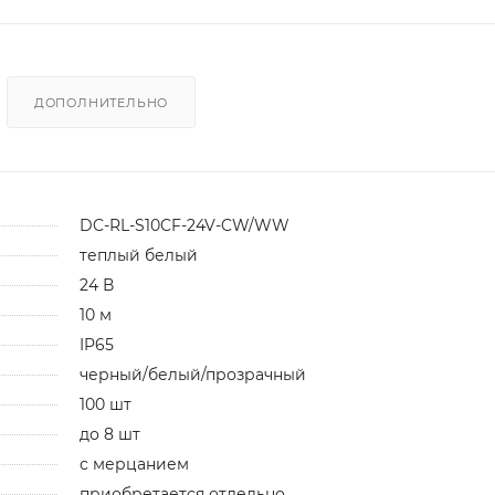
ДОПОЛНИТЕЛЬНО
DC-RL-S10CF-24V-CW/WW
теплый белый
24 В
10 м
IP65
черный/белый/прозрачный
100 шт
до 8 шт
с мерцанием
приобретается отдельно