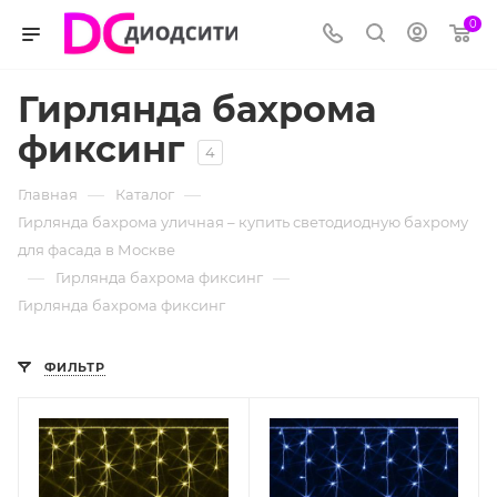
0
Гирлянда бахрома
фиксинг
4
—
—
Главная
Каталог
Гирлянда бахрома уличная – купить светодиодную бахрому
для фасада в Москве
—
—
Гирлянда бахрома фиксинг
Гирлянда бахрома фиксинг
ФИЛЬТР