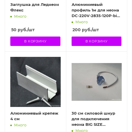
Заглушка для Леднеон
Алюминиевый
Флекс
профиль 1м для неона
DC-220V-2835-120P-big
Много
size
Много
50
руб.
/шт
200
руб.
/шт
В КОРЗИНУ
В КОРЗИНУ
Алюминиевый крепеж
30 см силовой шнур
4 см
для подключения
неона BIG SIZE
Много
12х25мм-24V
Много