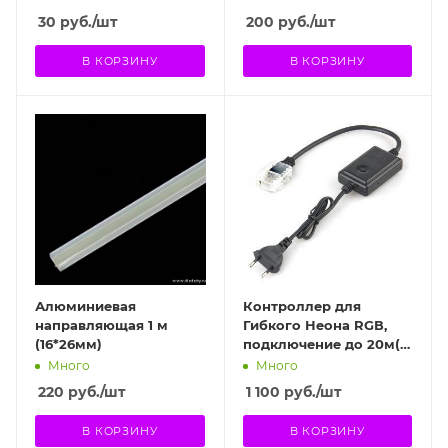
30
руб.
/шт
200
руб.
/шт
В КОРЗИНУ
В КОРЗИНУ
Алюминиевая
Контроллер для
направляющая 1 м
Гибкого Неона RGВ,
(16*26мм)
подключение до 20м( 8
режимов)
Много
Много
220
руб.
/шт
1 100
руб.
/шт
В КОРЗИНУ
В КОРЗИНУ