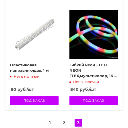
Пластиковая
Гибкий неон - LED
направляющая, 1 м
NEON
FLEX,мультиколор, 16 *
Нет в наличии
26 мм, 4 жилы, 3
Нет в наличии
канала
80
руб.
/шт
840
руб.
/шт
ПОД ЗАКАЗ
ПОД ЗАКАЗ
1
2
3