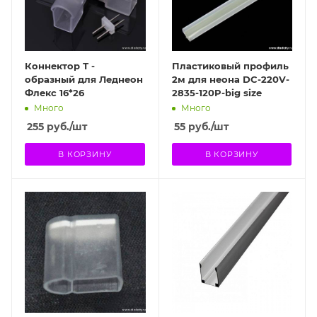
Коннектор Т -
Пластиковый профиль
образный для Леднеон
2м для неона DC-220V-
Флекс 16*26
2835-120P-big size
Много
Много
255
руб.
/шт
55
руб.
/шт
В КОРЗИНУ
В КОРЗИНУ