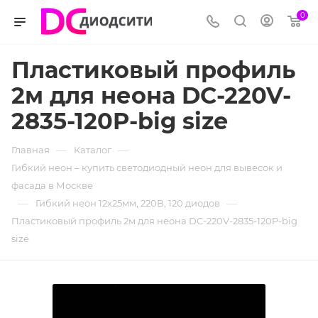
0
Пластиковый профиль
2м для неона DC-220V-
2835-120P-big size
—
—
Главная
Каталог
Гибкий неон – купить светодиодный неон для вывесок и
фасада в Москве
—
—
Гибкий неон 12х25мм, 220В, 120 диодов
Пластиковый профиль 2м для неона DC-220V-2835-120P-big
size