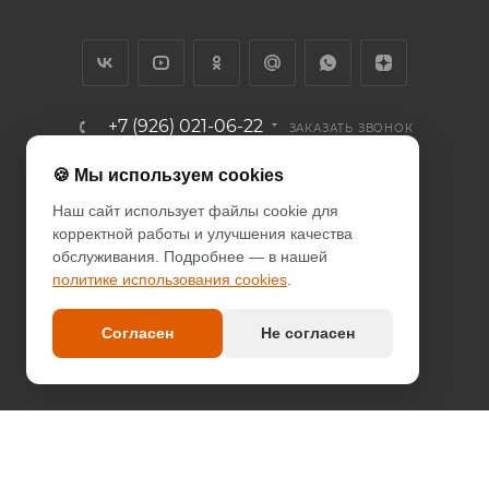
+7 (926) 021-06-22
ЗАКАЗАТЬ ЗВОНОК
info@diodcity.ru
🍪 Мы используем cookies
Наш сайт использует файлы cookie для
г. Москва, Союзный проспект, д.
корректной работы и улучшения качества
14/9, метро Новогиреево
обслуживания. Подробнее — в нашей
политике использования cookies
.
ПОЛИТИКА КОНФИДЕНЦИАЛЬНОСТИ
ПОЛИТИКА COOKIES
Согласен
Не согласен
ДОГОВОР-ОФЕРТА
2026 © since 2013 DIODcity - интернет-магазин декоративной
светотехники