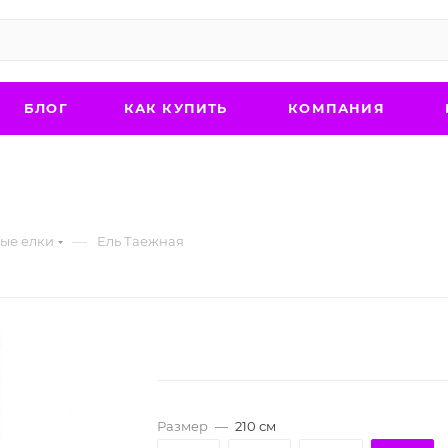
БЛОГ
КАК КУПИТЬ
КОМПАНИЯ
—
ые елки
Ель Таежная
Размер
—
210 см