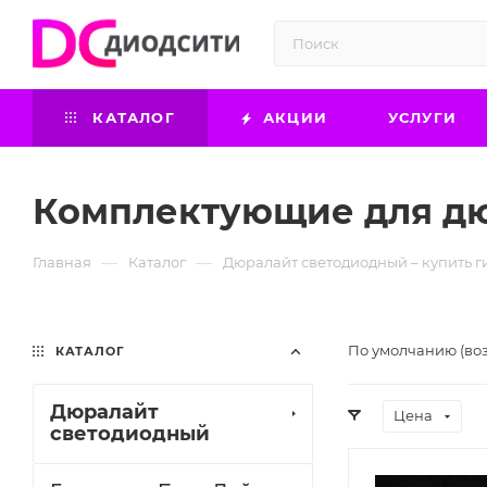
КАТАЛОГ
АКЦИИ
УСЛУГИ
Комплектующие для д
—
—
Главная
Каталог
Дюралайт светодиодный – купить 
По умолчанию (во
КАТАЛОГ
Дюралайт
Цена
светодиодный