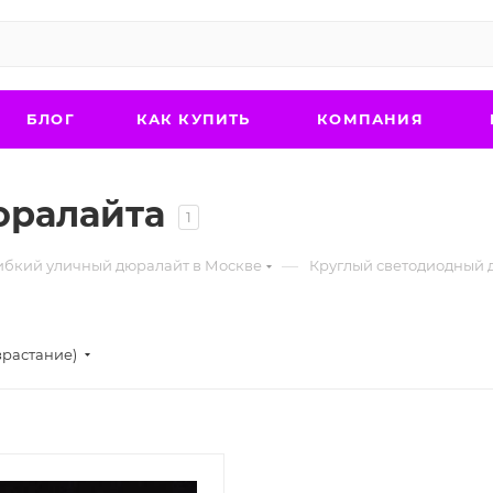
БЛОГ
КАК КУПИТЬ
КОМПАНИЯ
юралайта
1
—
гибкий уличный дюралайт в Москве
Круглый светодиодный
зрастание)