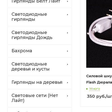
Гирлянды Белт Лайт
Светодиодные
гирлянды
Светодиодные
гирлянды Дождь
Бахрома
Светодиодные
деревья и кусты
Силовой шну
Гирлянды на деревья
Flash Дюрала
Много
Световые сети (Нет
350
руб.
/ш
Лайт)