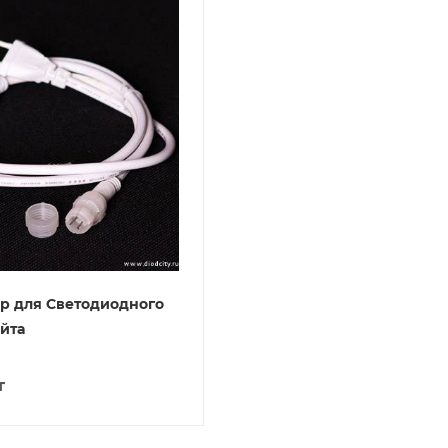
р для Светодиодного
йта
т