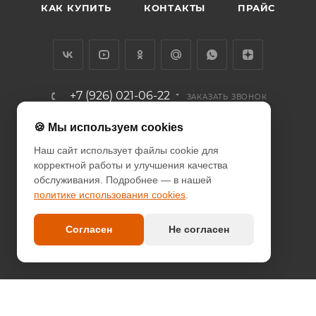
КАК КУПИТЬ
КОНТАКТЫ
ПРАЙС
+7 (926) 021-06-22
ЗАКАЗАТЬ ЗВОНОК
info@diodcity.ru
🍪 Мы используем cookies
Наш сайт использует файлы cookie для
г. Москва, Союзный проспект, д.
корректной работы и улучшения качества
14/9, метро Новогиреево
обслуживания. Подробнее — в нашей
политике использования cookies
.
ПОЛИТИКА КОНФИДЕНЦИАЛЬНОСТИ
ПОЛИТИКА COOKIES
Согласен
Не согласен
ДОГОВОР-ОФЕРТА
2026 © since 2013 DIODcity - интернет-магазин декоративной
светотехники