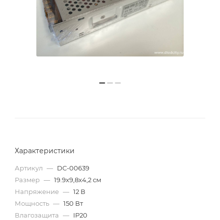
Характеристики
Артикул
—
DC-00639
Размер
—
19.9х9,8х4,2 см
Напряжение
—
12 В
Мощность
—
150 Вт
Влагозащита
—
IP20