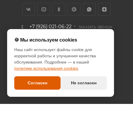
+7 (926) 021-06-22
ЗАКАЗАТЬ ЗВОНОК
info@diodcity.ru
🍪 Мы используем cookies
Наш сайт использует файлы cookie для
г. Москва, Союзный проспект, д.
корректной работы и улучшения качества
14/9, метро Новогиреево
обслуживания. Подробнее — в нашей
политике использования cookies
.
ПОЛИТИКА КОНФИДЕНЦИАЛЬНОСТИ
ПОЛИТИКА COOKIES
Согласен
Не согласен
ДОГОВОР-ОФЕРТА
2026 © since 2013 DIODcity - интернет-магазин декоративной
светотехники
Оплата наличными и безналичный расчет