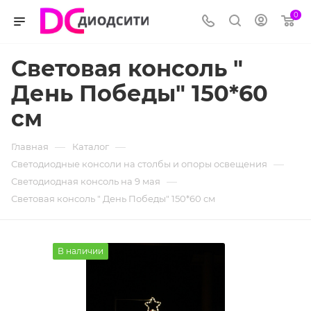
0
Световая консоль "
День Победы" 150*60
см
—
—
Главная
Каталог
—
Светодиодные консоли на столбы и опоры освещения
—
Светодиодная консоль на 9 мая
Световая консоль " День Победы" 150*60 см
В наличии