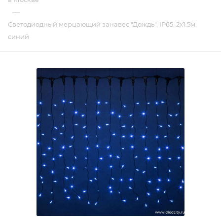
—
Светодиодный мерцающий занавес "Дождь", IP65, 2x1.5м,
синий