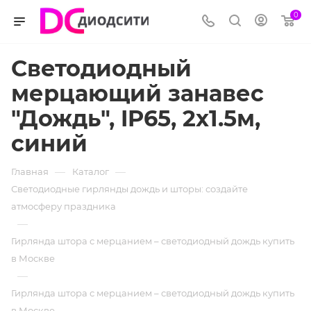
0
Светодиодный
мерцающий занавес
"Дождь", IP65, 2x1.5м,
синий
—
—
Главная
Каталог
Светодиодные гирлянды дождь и шторы: создайте
атмосферу праздника
—
Гирлянда штора с мерцанием – светодиодный дождь купить
в Москве
—
Гирлянда штора с мерцанием – светодиодный дождь купить
в Москве