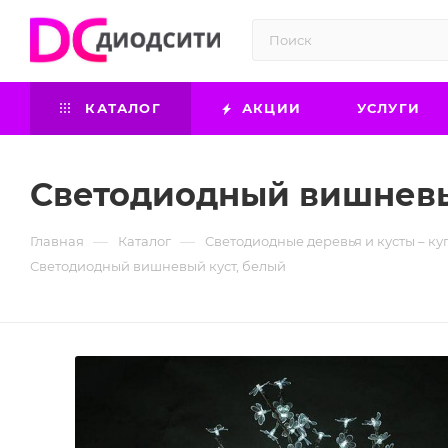
КАТАЛОГ
АКЦИИ
УСЛУГИ
Светодиодный вишневы
—
—
Главная
Каталог
Светодиодные деревья и кусты – ку
Светодиодный вишневый куст, белый