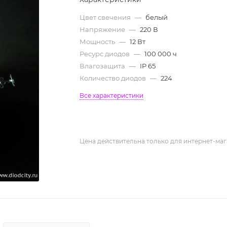
Цвет свечения
—
белый
Напряжение
—
220 В
Мощность
—
12 Вт
Ресурс диодов
—
100 000 ч
Влагозащита
—
IP 65
Количество диодов
—
224
Все характеристики
Цена действительна только для интернет-маг