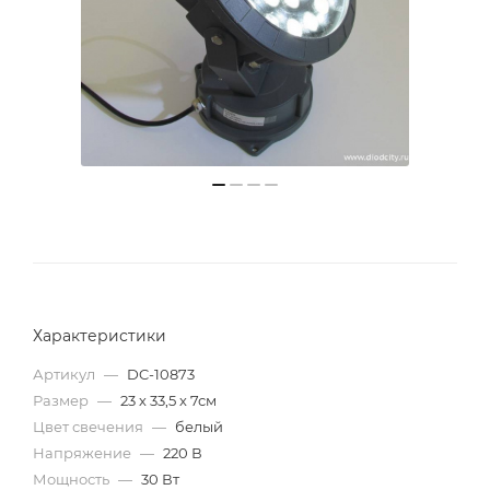
Характеристики
Артикул
—
DC-10873
Размер
—
23 х 33,5 х 7см
Цвет свечения
—
белый
Напряжение
—
220 В
Мощность
—
30 Вт