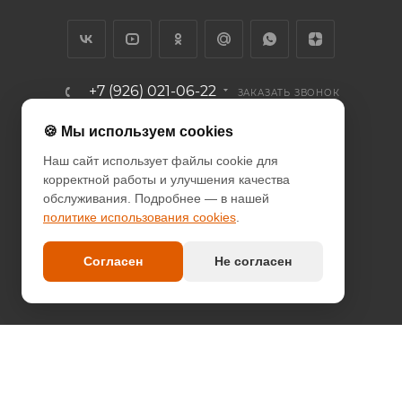
+7 (926) 021-06-22
ЗАКАЗАТЬ ЗВОНОК
info@diodcity.ru
🍪 Мы используем cookies
Наш сайт использует файлы cookie для
г. Москва, Союзный проспект, д.
корректной работы и улучшения качества
14/9, метро Новогиреево
обслуживания. Подробнее — в нашей
политике использования cookies
.
ПОЛИТИКА КОНФИДЕНЦИАЛЬНОСТИ
ПОЛИТИКА COOKIES
Согласен
Не согласен
ДОГОВОР-ОФЕРТА
2026 © since 2013 DIODcity - интернет-магазин декоративной
светотехники