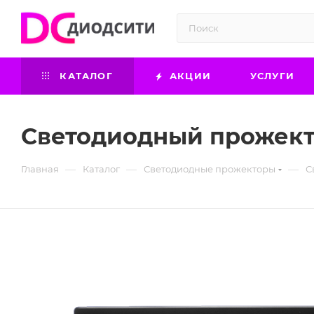
КАТАЛОГ
АКЦИИ
УСЛУГИ
Светодиодный прожекто
—
—
—
Главная
Каталог
Светодиодные прожекторы
С