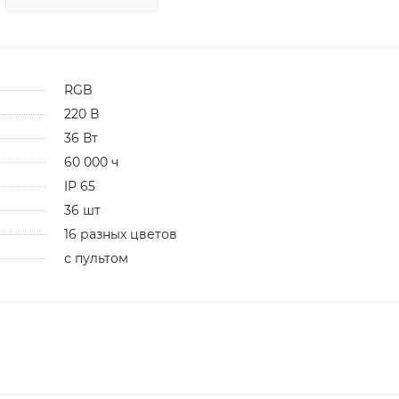
RGB
220 В
36 Вт
60 000 ч
IP 65
36 шт
16 разных цветов
с пультом