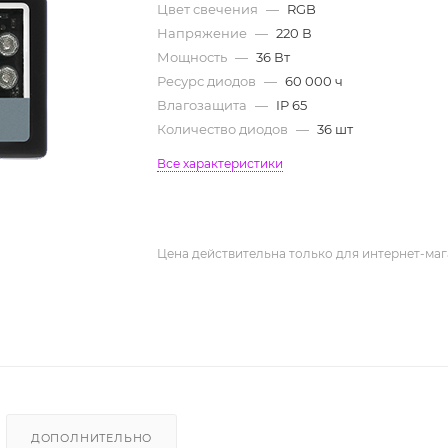
Цвет свечения
—
RGB
Напряжение
—
220 В
Мощность
—
36 Вт
Ресурс диодов
—
60 000 ч
Влагозащита
—
IP 65
Количество диодов
—
36 шт
Все характеристики
Цена действительна только для интернет-маг
ДОПОЛНИТЕЛЬНО