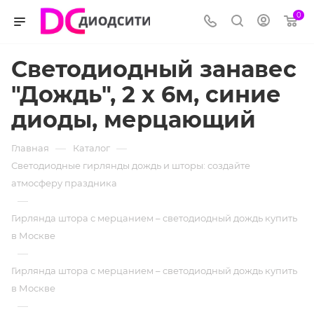
0
Светодиодный занавес
"Дождь", 2 х 6м, синие
диоды, мерцающий
—
—
Главная
Каталог
Светодиодные гирлянды дождь и шторы: создайте
атмосферу праздника
—
Гирлянда штора с мерцанием – светодиодный дождь купить
в Москве
—
Гирлянда штора с мерцанием – светодиодный дождь купить
в Москве
—