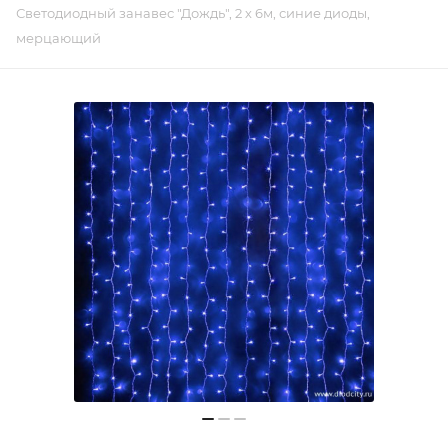
Светодиодный занавес "Дождь", 2 х 6м, синие диоды,
мерцающий