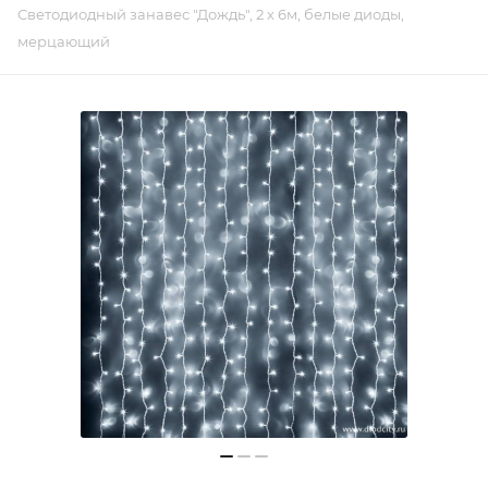
Светодиодный занавес "Дождь", 2 х 6м, белые диоды,
мерцающий