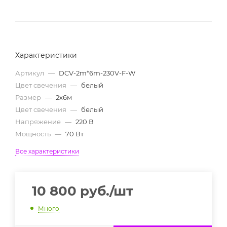
Характеристики
Артикул
—
DCV-2m*6m-230V-F-W
Цвет свечения
—
белый
Размер
—
2х6м
Цвет свечения
—
белый
Напряжение
—
220 В
Мощность
—
70 Вт
Все характеристики
10 800
руб.
/шт
Много