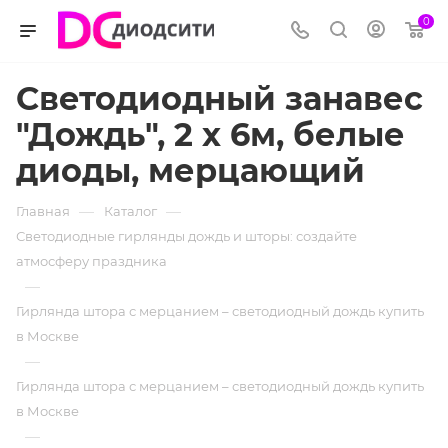
0
Светодиодный занавес
"Дождь", 2 х 6м, белые
диоды, мерцающий
—
—
Главная
Каталог
Светодиодные гирлянды дождь и шторы: создайте
атмосферу праздника
—
Гирлянда штора с мерцанием – светодиодный дождь купить
в Москве
—
Гирлянда штора с мерцанием – светодиодный дождь купить
в Москве
—