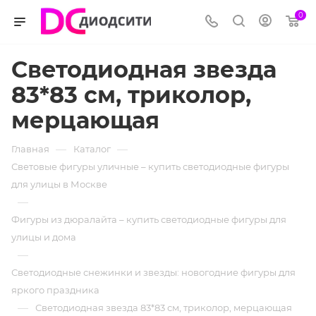
0
Светодиодная звезда
83*83 см, триколор,
мерцающая
—
—
Главная
Каталог
Световые фигуры уличные – купить светодиодные фигуры
для улицы в Москве
—
Фигуры из дюралайта – купить светодиодные фигуры для
улицы и дома
—
Светодиодные снежинки и звезды: новогодние фигуры для
яркого праздника
—
Светодиодная звезда 83*83 см, триколор, мерцающая