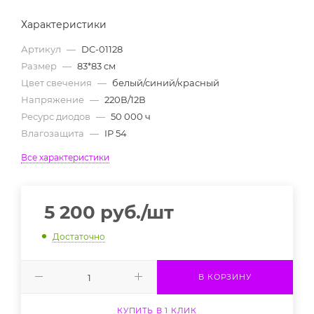
Характеристики
Артикул
—
DC-01128
Размер
—
83*83 см
Цвет свечения
—
белый/синий/красный
Напряжение
—
220В/12В
Ресурс диодов
—
50 000 ч
Влагозащита
—
IP 54
Все характеристики
5 200
руб.
/шт
Достаточно
В КОРЗИНУ
КУПИТЬ В 1 КЛИК