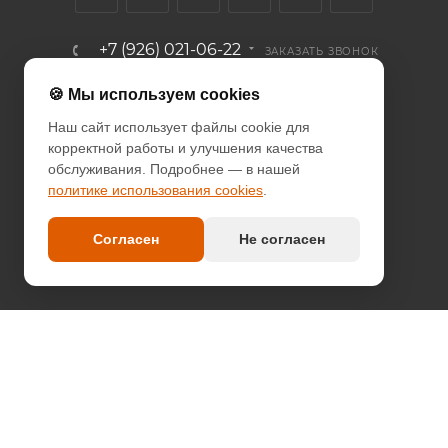
+7 (926) 021-06-22
ЗАКАЗАТЬ ЗВОНОК
info@diodcity.ru
🍪 Мы используем cookies
Наш сайт использует файлы cookie для
г. Москва, Союзный проспект, д.
корректной работы и улучшения качества
14/9, метро Новогиреево
обслуживания. Подробнее — в нашей
политике использования cookies
.
ПОЛИТИКА КОНФИДЕНЦИАЛЬНОСТИ
ПОЛИТИКА COOKIES
Согласен
Не согласен
ДОГОВОР-ОФЕРТА
2026 © since 2013 DIODcity - интернет-магазин декоративной
светотехники
Оплата наличными и безналичный расчет