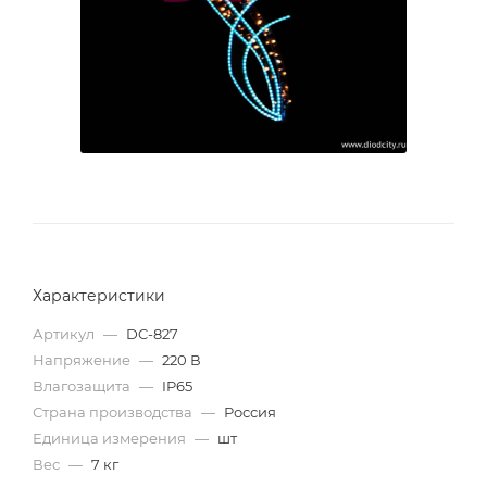
Характеристики
Артикул
—
DC-827
Напряжение
—
220 В
Влагозащита
—
IP65
Страна производства
—
Россия
Единица измерения
—
шт
Вес
—
7 кг