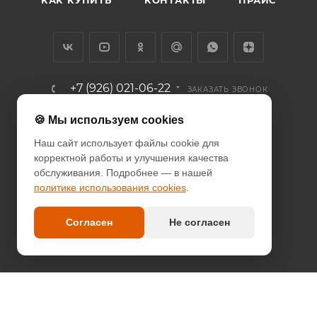
+7 (926) 021-06-22
ЗАКАЗАТЬ ЗВОНОК
info@diodcity.ru
🍪 Мы используем cookies
Наш сайт использует файлы cookie для
г. Москва, Союзный проспект, д.
корректной работы и улучшения качества
14/9, метро Новогиреево
обслуживания. Подробнее — в нашей
политике использования cookies
.
ПОЛИТИКА КОНФИДЕНЦИАЛЬНОСТИ
ПОЛИТИКА COOKIES
Согласен
Не согласен
ДОГОВОР-ОФЕРТА
2026 © since 2013 DIODcity - интернет-магазин декоративной
светотехники