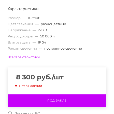
Характеристики
Размер
—
105*108
Цвет свечения
—
разноцветный
Напряжение
—
220 В
Ресурс диодов
—
50 000 ч
Влагозащита
—
IP 54
Режим свечения
—
постоянное свечение
Все характеристики
8 300
руб.
/шт
Нет в наличии
ПОД ЗАКАЗ
Доставка по РФ