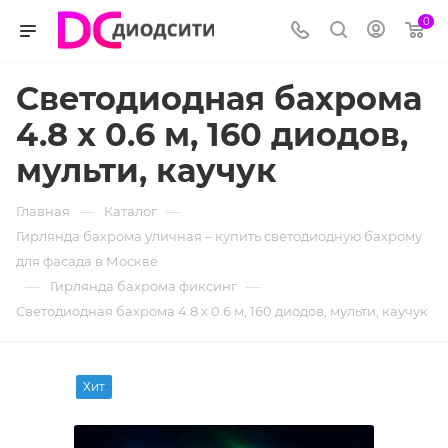
0
Светодиодная бахрома
4.8 х 0.6 м, 160 диодов,
мульти, каучук
—
—
Главная
Каталог
Гирлянда бахрома уличная – купить светодиодную бахрому
для фасада в Москве
—
—
Гирлянда бахрома фиксинг
Светодиодная бахрома 4.8 х 0.6 м, 160 диодов, мульти, каучук
Хит