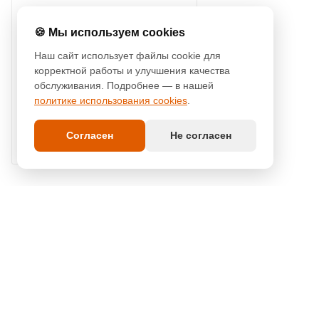
ОБЩИЕ СОВЕТЫ
🍪 Мы используем cookies
—
04.12.2023
Наш сайт использует файлы cookie для
Гирлянда дождь
корректной работы и улучшения качества
для домашней
обслуживания. Подробнее — в нашей
вечеринки или
политике использования cookies
.
уютного зала
ресторана
Согласен
Не согласен
КАТАЛОГ
О КОМПАНИИ
УСЛУГИ
КАК КУПИТЬ
КОНТАКТЫ
ПРАЙС