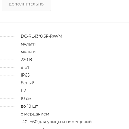
ДОПОЛНИТЕЛЬНО
DC-RL-i3*0.5F-RW/М
мульти
мульти
220 В
8 Вт
IP65
белый
112
10 см
до 10 шт
с мерцанием
-40...+60 для улицы и помещений