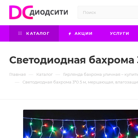
КАТАЛОГ
АКЦИИ
УСЛУГИ
Светодиодная бахрома 
—
—
Главная
Каталог
Гирлянда бахрома уличная – купит
—
Светодиодная бахрома 3*0.5 м, мерцающая, влагозащ