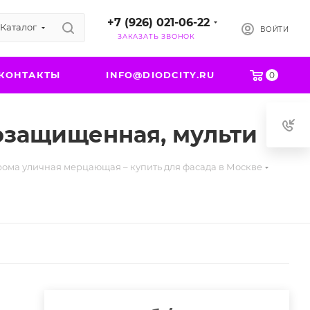
+7 (926) 021-06-22
Каталог
ВОЙТИ
ЗАКАЗАТЬ ЗВОНОК
КОНТАКТЫ
INFO@DIODCITY.RU
0
гозащищенная, мульти
рома уличная мерцающая – купить для фасада в Москве