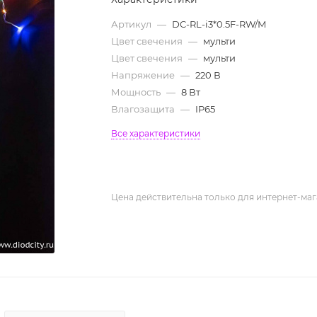
Артикул
—
DC-RL-i3*0.5F-RW/М
Цвет свечения
—
мульти
Цвет свечения
—
мульти
Напряжение
—
220 В
Мощность
—
8 Вт
Влагозащита
—
IP65
Все характеристики
Цена действительна только для интернет-маг