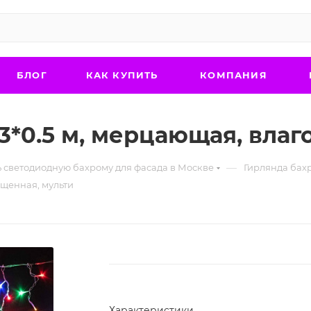
БЛОГ
КАК КУПИТЬ
КОМПАНИЯ
3*0.5 м, мерцающая, вла
—
ь светодиодную бахрому для фасада в Москве
Гирлянда бах
ищенная, мульти
Характеристики