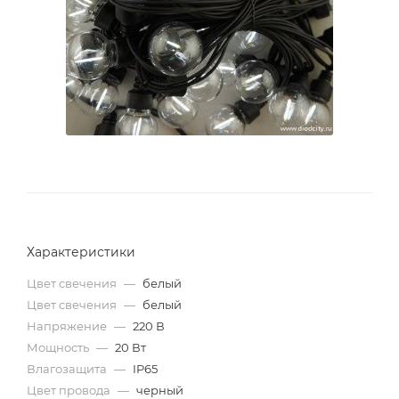
Характеристики
Цвет свечения
—
белый
Цвет свечения
—
белый
Напряжение
—
220 В
Мощность
—
20 Вт
Влагозащита
—
IP65
Цвет провода
—
черный