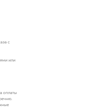
аза с
иями или
та оплаты
речню.
ежные