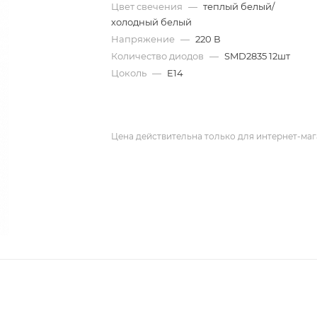
Цвет свечения
—
теплый белый/
холодный белый
Напряжение
—
220 В
Количество диодов
—
SMD2835 12шт
Цоколь
—
E14
Цена действительна только для интернет-маг