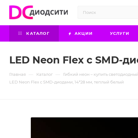
КАТАЛОГ
АКЦИИ
УСЛУГИ
LED Neon Flex с SMD-ди
—
—
Главная
Каталог
Гибкий неон – купить светодиодный
LED Neon Flex с SMD-диодами, 14*28 мм, теплый белый