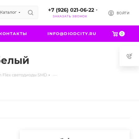
+7 (926) 021-06-22
Каталог
ВОЙТИ
ЗАКАЗАТЬ ЗВОНОК
КОНТАКТЫ
INFO@DIODCITY.RU
0
 белый
—
n Flex светодиоды SMD