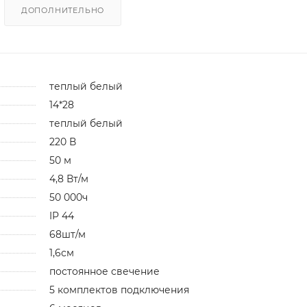
ДОПОЛНИТЕЛЬНО
теплый белый
14*28
теплый белый
220 В
50 м
4,8 Вт/м
50 000ч
IP 44
68шт/м
1,6см
постоянное свечение
5 комплектов подключения