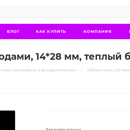
БЛОГ
КАК КУПИТЬ
КОМПАНИЯ
одами, 14*28 мм, теплый
—
 неон для вывесок и фасада в Москве
Гибкий неон Led Neo
Характеристики