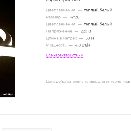
Цвет свечения
—
теплый белый
Размер
—
14*28
Цвет свечения
—
теплый белый
Напряжение
—
220 В
Длина в метрах
—
50 м
Мощность
—
4,8 Вт/м
Все характеристики
Цена действительна только для интернет-маг