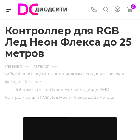
0
Контроллер для RGB
Лед Неон Флекса до 25
метров
—
—
Главная
Каталог
Гибкий неон – купить светодиодный неон для вывесок и
фасада в Москве
—
—
Гибкий неон Led Neon Flex светодиоды SMD
Контроллер для RGB Лед Неон Флекса до 25 метров