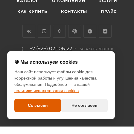
КАТАЛОГ
О КОМПАНИИ
УСЛУГИ
КАК КУПИТЬ
КОНТАКТЫ
ПРАЙС
+7 (926) 021-06-22
ЗАКАЗАТЬ ЗВОНОК
info@diodcity.ru
🍪 Мы используем cookies
Наш сайт использует файлы cookie для
г. Москва, Союзный проспект, д.
корректной работы и улучшения качества
14/9, метро Новогиреево
обслуживания. Подробнее — в нашей
политике использования cookies
.
ПОЛИТИКА КОНФИДЕНЦИАЛЬНОСТИ
ПОЛИТИКА COOKIES
Согласен
Не согласен
ДОГОВОР-ОФЕРТА
2026 © since 2013 DIODcity - интернет-магазин декоративной