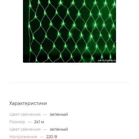
Характеристики
Цвет свечения
—
зеленый
Размер
—
2х1 м
Цвет свечения
—
зеленый
Напряжение
—
220 В