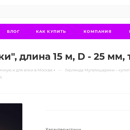
БЛОГ
КАК КУПИТЬ
КОМПАНИЯ
", длина 15 м, D - 25 мм
—
ичную и для елки в Москве
Гирлянда Мультишарики – купить
й
Характеристики