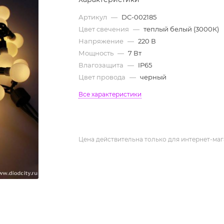
Артикул
—
DC-002185
Цвет свечения
—
теплый белый (3000К)
Напряжение
—
220 В
Мощность
—
7 Вт
Влагозащита
—
IP65
Цвет провода
—
черный
Все характеристики
Цена действительна только для интернет-маг