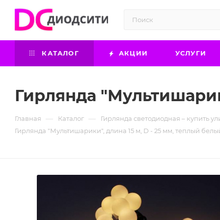
КАТАЛОГ
АКЦИИ
УСЛУГИ
Гирлянда "Мультишарики
—
—
Главная
Каталог
Гирлянда светодиодная – купить ул
Гирлянда "Мультишарики", длина 15 м, D - 25 мм, теплый белы