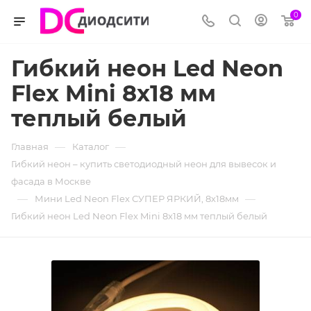
0
Гибкий неон Led Neon
Flex Mini 8x18 мм
теплый белый
—
—
Главная
Каталог
Гибкий неон – купить светодиодный неон для вывесок и
фасада в Москве
—
—
Мини Led Neon Flex СУПЕР ЯРКИЙ, 8х18мм
Гибкий неон Led Neon Flex Mini 8x18 мм теплый белый