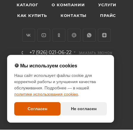
КАТАЛОГ
О КОМПАНИИ
УСЛУГИ
КАК КУПИТЬ
КОНТАКТЫ
ПРАЙС
+7 (926) 021-06-22
ЗАКАЗАТЬ ЗВОНОК
info@diodcity.ru
🍪 Мы используем cookies
Наш сайт использует файлы cookie для
г. Москва, Союзный проспект, д.
корректной работы и улучшения качества
14/9, метро Новогиреево
обслуживания. Подробнее — в нашей
политике использования cookies
.
ПОЛИТИКА КОНФИДЕНЦИАЛЬНОСТИ
ПОЛИТИКА COOKIES
Согласен
Не согласен
ДОГОВОР-ОФЕРТА
2026 © since 2013 DIODcity - интернет-магазин декоративной