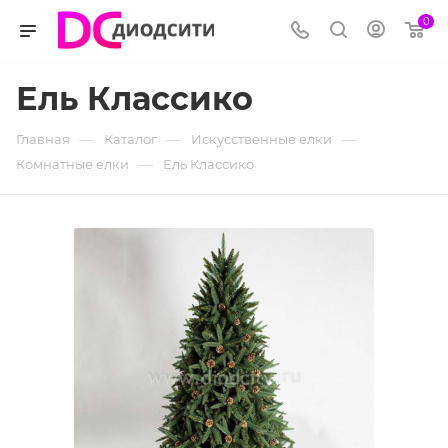
0
Ель Классико
—
—
—
Главная
Каталог
Искусственные елки
—
Комнатные елки
Ель Классико