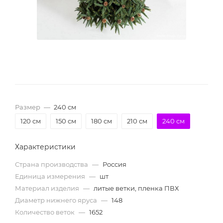
Размер
—
240 см
120 см
150 см
180 см
210 см
240 см
Характеристики
Страна производства
—
Россия
Единица измерения
—
шт
Материал изделия
—
литые ветки, пленка ПВХ
Диаметр нижнего яруса
—
148
Количество веток
—
1652