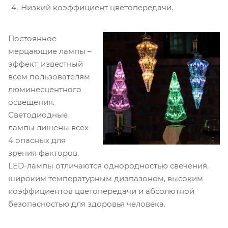
Низкий коэффициент цветопередачи.
Постоянное
мерцающие лампы –
эффект, известный
всем пользователям
люминесцентного
освещения.
Светодиодные
лампы лишены всех
4 опасных для
зрения факторов.
LED-лампы отличаются однородностью свечения,
широким температурным диапазоном, высоким
коэффициентов цветопередачи и абсолютной
безопасностью для здоровья человека.