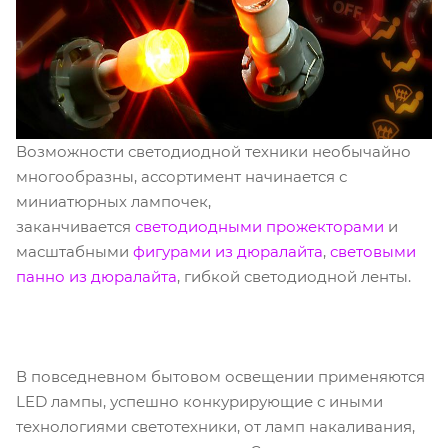
Возможности светодиодной техники необычайно
многообразны, ассортимент начинается с
миниатюрных лампочек,
заканчивается
светодиодными прожекторами
и
масштабными
фигурами из дюралайта
,
световыми
панно из дюралайта
, гибкой светодиодной ленты.
В повседневном бытовом освещении применяются
LED лампы, успешно конкурирующие с иными
технологиями светотехники, от ламп накаливания,